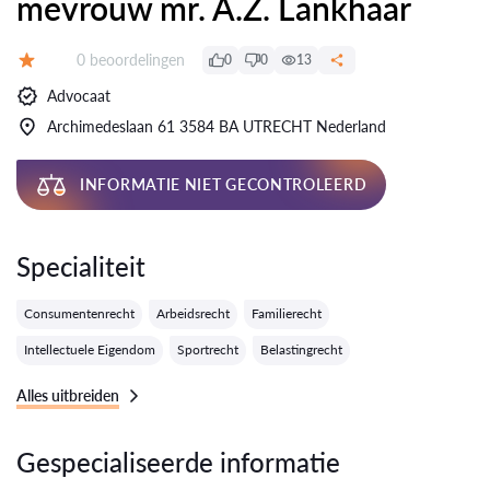
mevrouw mr. A.Z. Lankhaar
Getuigenissen:
0 beoordelingen
0
0
13
Evaluatie:
Advocaat
Archimedeslaan 61 3584 BA UTRECHT Nederland
INFORMATIE NIET GECONTROLEERD
Specialiteit
Consumentenrecht
Arbeidsrecht
Familierecht
Intellectuele Eigendom
Sportrecht
Belastingrecht
Alles uitbreiden
Gespecialiseerde informatie