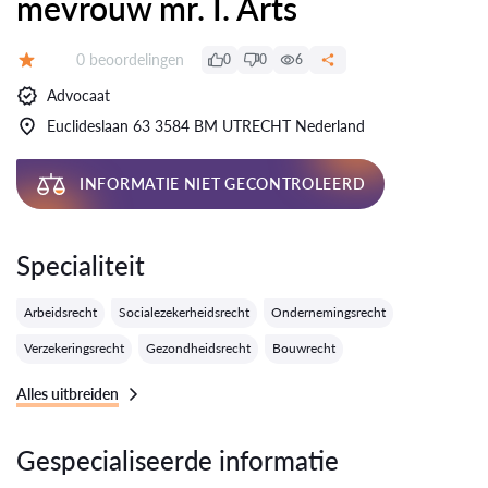
mevrouw mr. I. Arts
Getuigenissen:
0 beoordelingen
0
0
6
Evaluatie:
Advocaat
Euclideslaan 63 3584 BM UTRECHT Nederland
INFORMATIE NIET GECONTROLEERD
Specialiteit
Arbeidsrecht
Socialezekerheidsrecht
Ondernemingsrecht
Verzekeringsrecht
Gezondheidsrecht
Bouwrecht
Alles uitbreiden
Gespecialiseerde informatie