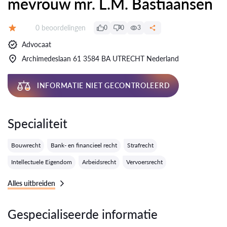
mevrouw mr. L.M. Bastiaansen
Getuigenissen:
0 beoordelingen
0
0
3
Evaluatie:
Advocaat
Archimedeslaan 61 3584 BA UTRECHT Nederland
INFORMATIE NIET GECONTROLEERD
Specialiteit
Bouwrecht
Bank- en financieel recht
Strafrecht
Intellectuele Eigendom
Arbeidsrecht
Vervoersrecht
Alles uitbreiden
Gespecialiseerde informatie