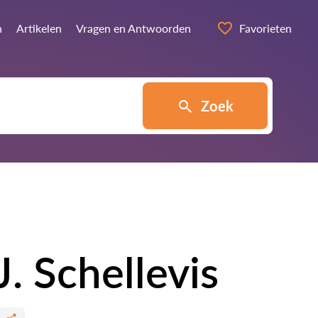
n
Artikelen
Vragen en Antwoorden
Favorieten
Zoek
. Schellevis