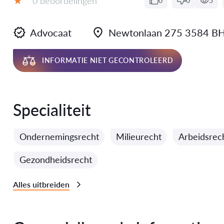
0 beoordelingen
0
0
5
Evaluatie:
Advocaat
Newtonlaan 275 3584 B
INFORMATIE NIET GECONTROLEERD
Specialiteit
Ondernemingsrecht
Milieurecht
Arbeidsrec
Gezondheidsrecht
Alles uitbreiden