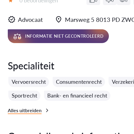
0 beoordelingen
0
0
6
Evaluatie:
Advocaat
Marsweg 5 8013 PD ZWO
INFORMATIE NIET GECONTROLEERD
Specialiteit
Vervoersrecht
Consumentenrecht
Verzeker
Sportrecht
Bank- en financieel recht
Alles uitbreiden