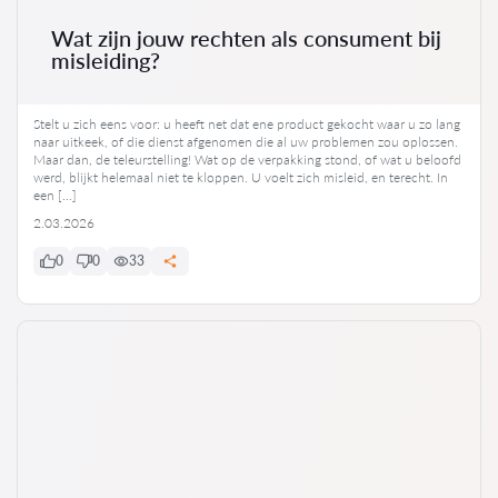
Wat zijn jouw rechten als consument bij
misleiding?
Stelt u zich eens voor: u heeft net dat ene product gekocht waar u zo lang
naar uitkeek, of die dienst afgenomen die al uw problemen zou oplossen.
Maar dan, de teleurstelling! Wat op de verpakking stond, of wat u beloofd
werd, blijkt helemaal niet te kloppen. U voelt zich misleid, en terecht. In
een […]
2.03.2026
0
0
33