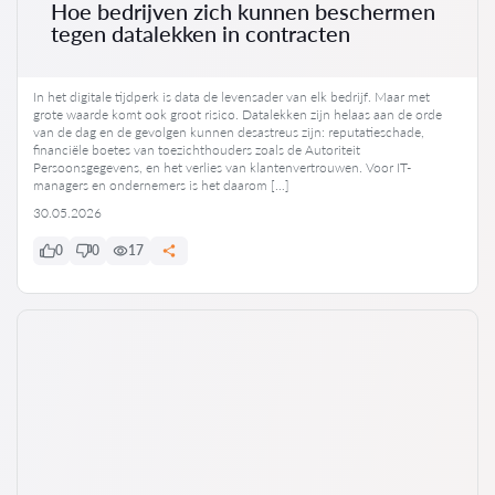
Hoe bedrijven zich kunnen beschermen
tegen datalekken in contracten
In het digitale tijdperk is data de levensader van elk bedrijf. Maar met
grote waarde komt ook groot risico. Datalekken zijn helaas aan de orde
van de dag en de gevolgen kunnen desastreus zijn: reputatieschade,
financiële boetes van toezichthouders zoals de Autoriteit
Persoonsgegevens, en het verlies van klantenvertrouwen. Voor IT-
managers en ondernemers is het daarom […]
30.05.2026
0
0
17