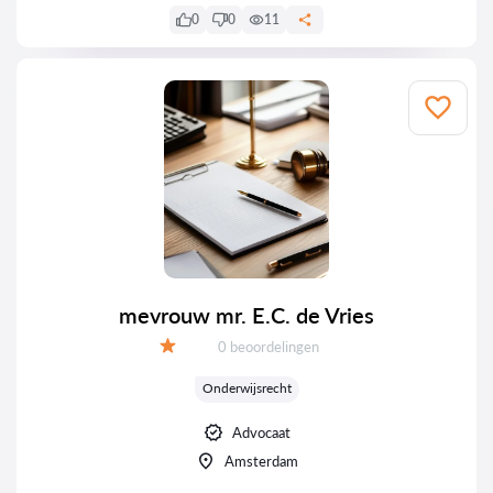
0
0
11
mevrouw mr. E.C. de Vries
Getuigenissen:
0 beoordelingen
Evaluatie:
Onderwijsrecht
Advocaat
Amsterdam