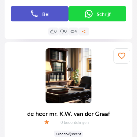
Bel
Schrijf
0
0
4
de heer mr. K.W. van der Graaf
Getuigenissen:
0 beoordelingen
Evaluatie:
Onderwijsrecht