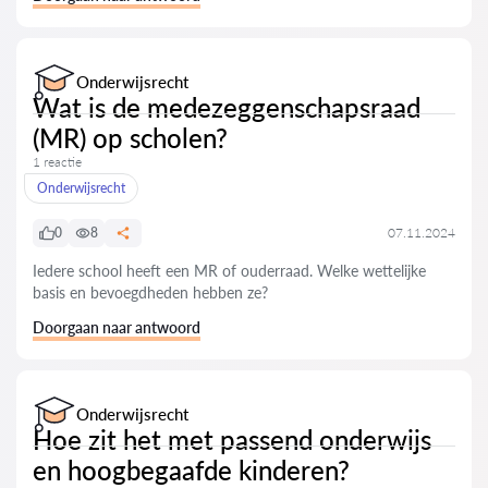
Onderwijsrecht
Wat is de medezeggenschapsraad
(MR) op scholen?
1 reactie
Onderwijsrecht
0
8
07.11.2024
Iedere school heeft een MR of ouderraad. Welke wettelijke
basis en bevoegdheden hebben ze?
Doorgaan naar antwoord
Onderwijsrecht
Hoe zit het met passend onderwijs
en hoogbegaafde kinderen?