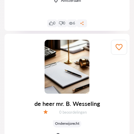
Amsterdam
0
0
6
de heer mr. B. Wesseling
Getuigenissen:
0 beoordelingen
Evaluatie:
Onderwijsrecht