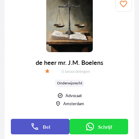
de heer mr. J.M. Boelens
Getuigenissen:
0 beoordelingen
Evaluatie:
Onderwijsrecht
Advocaat
Amsterdam
Bel
Schrijf