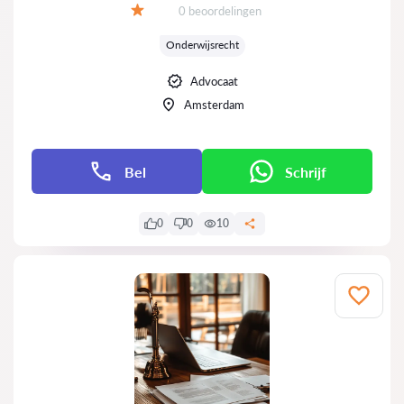
Getuigenissen:
0 beoordelingen
Evaluatie:
Onderwijsrecht
Advocaat
Amsterdam
Bel
Schrijf
0
0
10