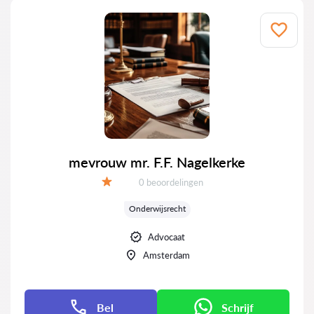
mevrouw mr. F.F. Nagelkerke
Getuigenissen:
0 beoordelingen
Evaluatie:
Onderwijsrecht
Advocaat
Amsterdam
Bel
Schrijf