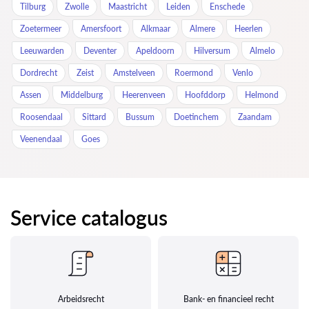
Tilburg
Zwolle
Maastricht
Leiden
Enschede
Zoetermeer
Amersfoort
Alkmaar
Almere
Heerlen
Leeuwarden
Deventer
Apeldoorn
Hilversum
Almelo
Dordrecht
Zeist
Amstelveen
Roermond
Venlo
Assen
Middelburg
Heerenveen
Hoofddorp
Helmond
Roosendaal
Sittard
Bussum
Doetinchem
Zaandam
Veenendaal
Goes
Service catalogus
Arbeidsrecht
Bank- en financieel recht