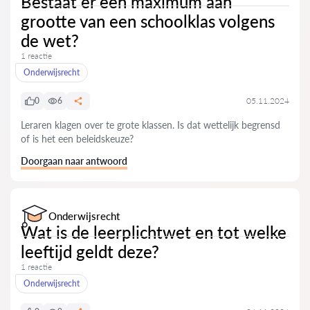
Bestaat er een maximum aan
grootte van een schoolklas volgens
de wet?
1 reactie
Onderwijsrecht
0
6
05.11.2024
Leraren klagen over te grote klassen. Is dat wettelijk begrensd
of is het een beleidskeuze?
Doorgaan naar antwoord
Onderwijsrecht
Wat is de leerplichtwet en tot welke
leeftijd geldt deze?
1 reactie
Onderwijsrecht