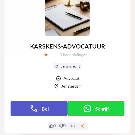
KARSKENS-ADVOCATUUR
Getuigenissen:
0 beoordelingen
Evaluatie:
Onderwijsrecht
Advocaat
Amsterdam
Bel
Schrijf
0
0
9