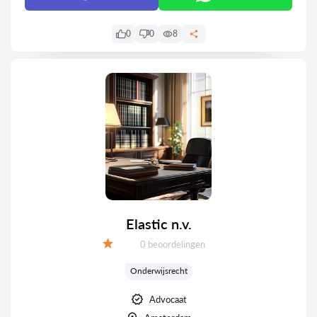
0
0
8
Elastic n.v.
Getuigenissen:
0 beoordelingen
Evaluatie:
Onderwijsrecht
Advocaat