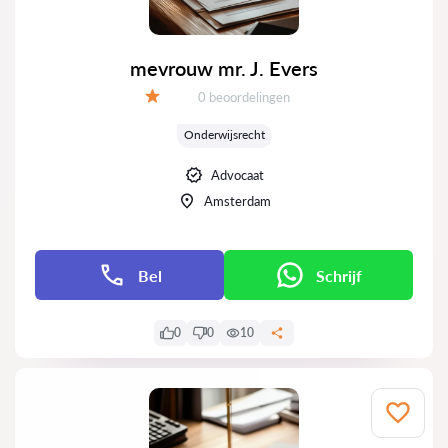
mevrouw mr. J. Evers
Getuigenissen:
0 beoordelingen
Evaluatie:
Onderwijsrecht
Advocaat
Amsterdam
Bel
Schrijf
0
0
10