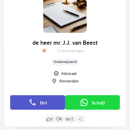
de heer mr. J.J. van Beest
Getuigenissen:
0 beoordelingen
Evaluatie:
Onderwijsrecht
Advocaat
Amsterdam
Bel
Schrijf
0
0
11