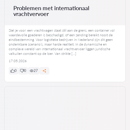
Problemen met internationaal
vrachtvervoer
Stel je voor: een vrachtwagen staat stil aan de grens, een container vol
waardevolle goederen is beschadigd, of een zending bereikt nooit de
eindbestemming. Voor logistieke bedrijven in Nederland zijn dit geen
ondenkbare scenario’s, maar harde realiteit. In de dynamische en
complexe wereld van internationaal vrachtvervoer liggen juridische
valkuilen constant op de loer. Van strikte […]
17.05.2026
0
0
27