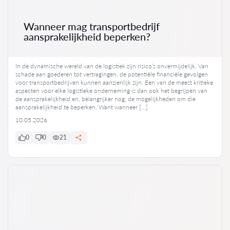
Wanneer mag transportbedrijf
aansprakelijkheid beperken?
In de dynamische wereld van de logistiek zijn risico’s onvermijdelijk. Van
schade aan goederen tot vertragingen, de potentiële financiële gevolgen
voor transportbedrijven kunnen aanzienlijk zijn. Een van de meest kritieke
aspecten voor elke logistieke onderneming is dan ook het begrijpen van
de aansprakelijkheid en, belangrijker nog, de mogelijkheden om die
aansprakelijkheid te beperken. Want wanneer […]
10.05.2026
0
0
21