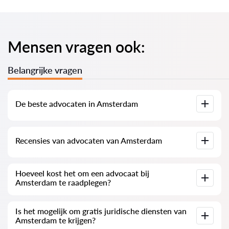
Mensen vragen ook:
Belangrijke vragen
De beste advocaten in Amsterdam
We hebben een lijst samengesteld met de beste Amsterdam-
Recensies van advocaten van Amsterdam
advocaten met volledige informatie. Prijzen, recensies,
telefoonnummer en adres.
Onze dienst bevat echte beoordelingen van advocaten; we
Hoeveel kost het om een ​​advocaat bij
verwijderen geen negatieve beoordelingen en er is geen
Amsterdam te raadplegen?
manier om vals te spelen.
Juridisch advies bij Amsterdam begint vanaf 100 euro en
Is het mogelijk om gratis juridische diensten van
meer (prijzen kunnen variëren afhankelijk van de complexiteit
Amsterdam te krijgen?
van de vraag en de vorm van het antwoord)