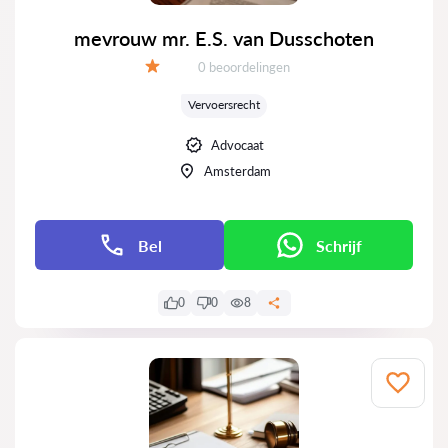
mevrouw mr. E.S. van Dusschoten
Getuigenissen:
0 beoordelingen
Evaluatie:
Vervoersrecht
Advocaat
Amsterdam
Bel
Schrijf
0
0
8