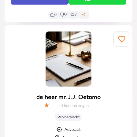
0
0
7
de heer mr. J.J. Oetomo
Getuigenissen:
0 beoordelingen
Evaluatie:
Vervoersrecht
Advocaat