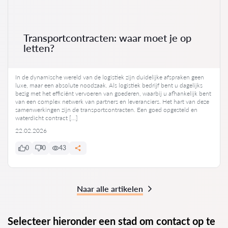
Transportcontracten: waar moet je op
letten?
In de dynamische wereld van de logistiek zijn duidelijke afspraken geen
luxe, maar een absolute noodzaak. Als logistiek bedrijf bent u dagelijks
bezig met het efficiënt vervoeren van goederen, waarbij u afhankelijk bent
van een complex netwerk van partners en leveranciers. Het hart van deze
samenwerkingen zijn de transportcontracten. Een goed opgesteld en
waterdicht contract […]
22.02.2026
0
0
43
Naar alle artikelen
Selecteer hieronder een stad om contact op te