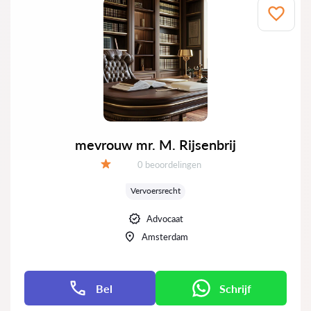
mevrouw mr. M. Rijsenbrij
Getuigenissen:
0 beoordelingen
Evaluatie:
Vervoersrecht
Advocaat
Amsterdam
Bel
Schrijf