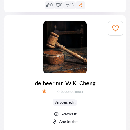
0
0
13
de heer mr. W.K. Cheng
Getuigenissen:
0 beoordelingen
Evaluatie:
Vervoersrecht
Advocaat
Amsterdam