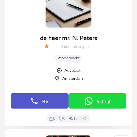
de heer mr. N. Peters
Getuigenissen:
0 beoordelingen
Evaluatie:
Vervoersrecht
Advocaat
Amsterdam
Bel
Schrijf
0
0
15