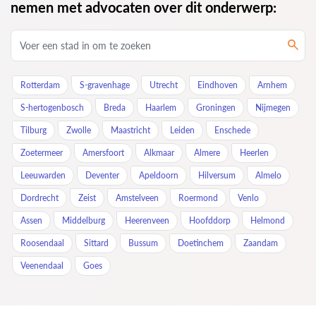
nemen met advocaten over dit onderwerp:
Rotterdam
S-gravenhage
Utrecht
Eindhoven
Arnhem
S-hertogenbosch
Breda
Haarlem
Groningen
Nijmegen
Tilburg
Zwolle
Maastricht
Leiden
Enschede
Zoetermeer
Amersfoort
Alkmaar
Almere
Heerlen
Leeuwarden
Deventer
Apeldoorn
Hilversum
Almelo
Dordrecht
Zeist
Amstelveen
Roermond
Venlo
Assen
Middelburg
Heerenveen
Hoofddorp
Helmond
Roosendaal
Sittard
Bussum
Doetinchem
Zaandam
Veenendaal
Goes