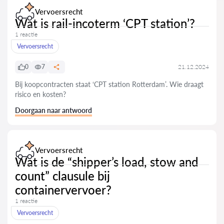
Vervoersrecht
Wat is rail-incoterm ‘CPT station’?
1 reactie
Vervoersrecht
0
7
21.12.2024
Bij koopcontracten staat ‘CPT station Rotterdam’. Wie draagt
risico en kosten?
Doorgaan naar antwoord
Vervoersrecht
Wat is de “shipper’s load, stow and
count” clausule bij
containervervoer?
1 reactie
Vervoersrecht