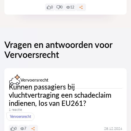
0
0
12
Vragen en antwoorden voor
Vervoersrecht
Vervoersrecht
Kunnen passagiers bij
vluchtvertraging een schadeclaim
indienen, los van EU261?
1 reactie
Vervoersrecht
0
7
28.12.2024