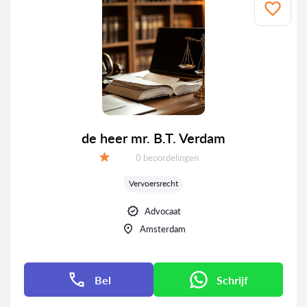
de heer mr. B.T. Verdam
Getuigenissen:
0 beoordelingen
Evaluatie:
Vervoersrecht
Advocaat
Amsterdam
Bel
Schrijf