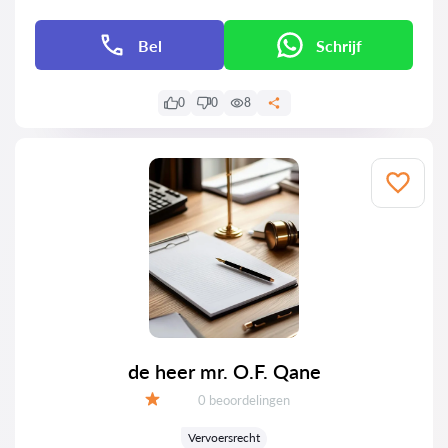
Bel
Schrijf
0
0
8
de heer mr. O.F. Qane
Getuigenissen:
0 beoordelingen
Evaluatie:
Vervoersrecht