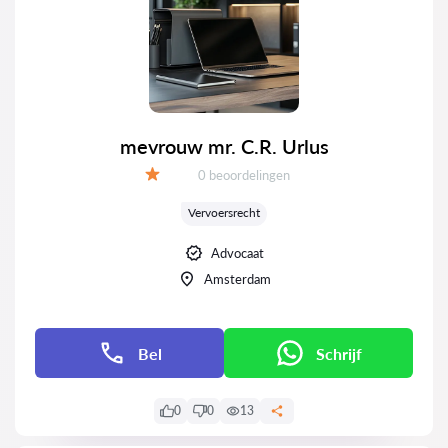
mevrouw mr. C.R. Urlus
Getuigenissen:
0 beoordelingen
Evaluatie:
Vervoersrecht
Advocaat
Amsterdam
Bel
Schrijf
0
0
13