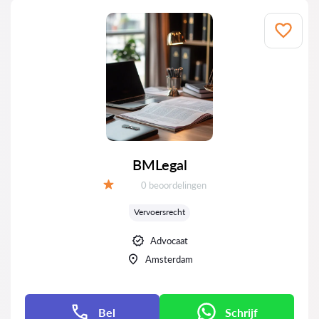
BMLegal
Getuigenissen:
0 beoordelingen
Evaluatie:
Vervoersrecht
Advocaat
Amsterdam
Bel
Schrijf