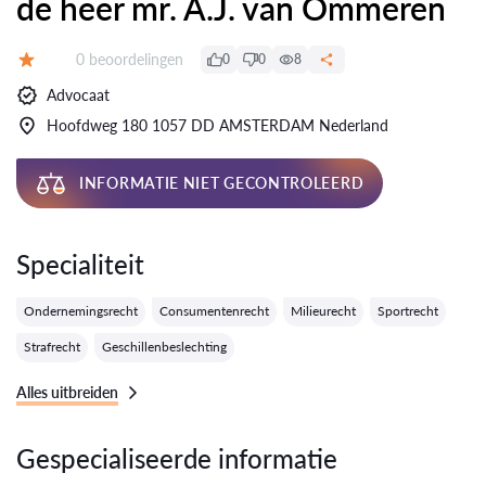
de heer mr. A.J. van Ommeren
Getuigenissen:
0 beoordelingen
0
0
8
Evaluatie:
Advocaat
Hoofdweg 180 1057 DD AMSTERDAM Nederland
INFORMATIE NIET GECONTROLEERD
Specialiteit
Ondernemingsrecht
Consumentenrecht
Milieurecht
Sportrecht
Strafrecht
Geschillenbeslechting
Alles uitbreiden
Gespecialiseerde informatie