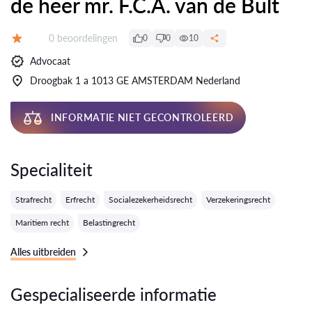
de heer mr. F.C.A. van de Bult
Getuigenissen:
0 beoordelingen
0
0
10
Evaluatie:
Advocaat
Droogbak 1 a 1013 GE AMSTERDAM Nederland
INFORMATIE NIET GECONTROLEERD
Specialiteit
Strafrecht
Erfrecht
Socialezekerheidsrecht
Verzekeringsrecht
Maritiem recht
Belastingrecht
Alles uitbreiden
Gespecialiseerde informatie