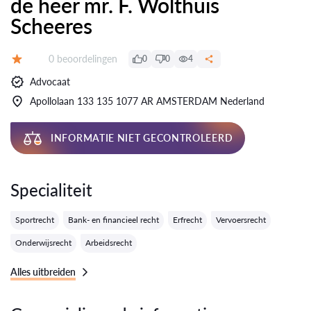
de heer mr. F. Wolthuis
Scheeres
Getuigenissen:
0 beoordelingen
0
0
4
Evaluatie:
Advocaat
Apollolaan 133 135 1077 AR AMSTERDAM Nederland
INFORMATIE NIET GECONTROLEERD
Specialiteit
Sportrecht
Bank- en financieel recht
Erfrecht
Vervoersrecht
Onderwijsrecht
Arbeidsrecht
Alles uitbreiden