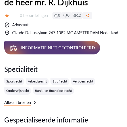
de heer mr. R. Dijkhuis
Getuigenissen:
0 beoordelingen
0
0
12
Evaluatie:
Advocaat
Claude Debussylaan 247 1082 MC AMSTERDAM Nederland
INFORMATIE NIET GECONTROLEERD
Specialiteit
Sportrecht
Arbeidsrecht
Strafrecht
Vervoersrecht
Onderwijsrecht
Bank- en financieel recht
Alles uitbreiden
Gespecialiseerde informatie