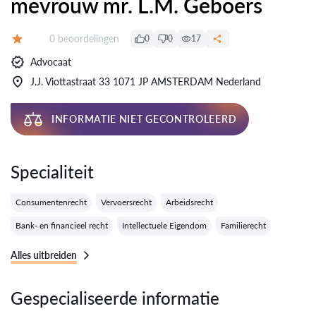
mevrouw mr. L.M. Geboers
Getuigenissen:
0 beoordelingen
0
0
17
Evaluatie:
Advocaat
J.J. Viottastraat 33 1071 JP AMSTERDAM Nederland
INFORMATIE NIET GECONTROLEERD
Specialiteit
Consumentenrecht
Vervoersrecht
Arbeidsrecht
Bank- en financieel recht
Intellectuele Eigendom
Familierecht
Alles uitbreiden
Gespecialiseerde informatie