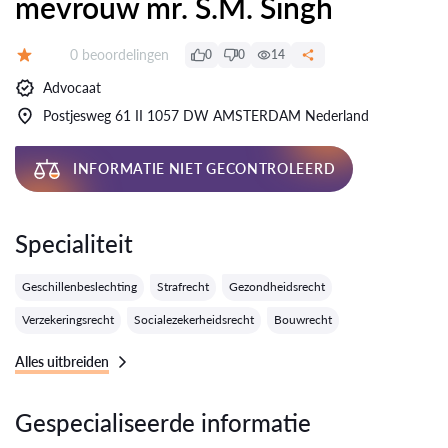
mevrouw mr. S.M. Singh
Getuigenissen:
0 beoordelingen
0
0
14
Evaluatie:
Advocaat
Postjesweg 61 II 1057 DW AMSTERDAM Nederland
INFORMATIE NIET GECONTROLEERD
Specialiteit
Geschillenbeslechting
Strafrecht
Gezondheidsrecht
Verzekeringsrecht
Socialezekerheidsrecht
Bouwrecht
Alles uitbreiden
Gespecialiseerde informatie